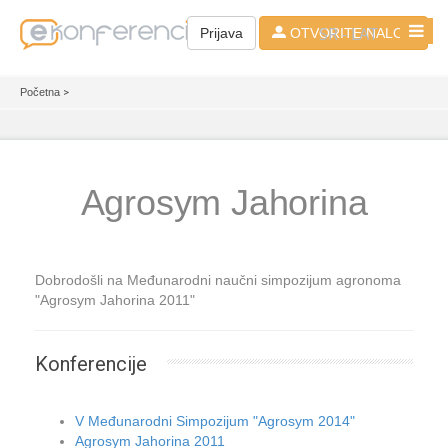
SR - LAT
Prijava
OTVORITE NALOG
Početna
>
Agrosym Jahorina
Dobrodošli na Međunarodni naučni simpozijum agronoma
"Agrosym Jahorina 2011"
Konferencije
V Međunarodni Simpozijum "Agrosym 2014"
Agrosym Jahorina 2011