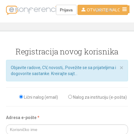
SR - LAT
Prijava
OTVORITE NALOG
Registracija novog korisnika
×
Objavite radove, CV, novosti,..Povežite se sa prijateljima i
dogovorite sastanke. Kreirajte sajt...
Lični nalog (email)
Nalog za instituciju (e-pošta)
Adresa e-pošte