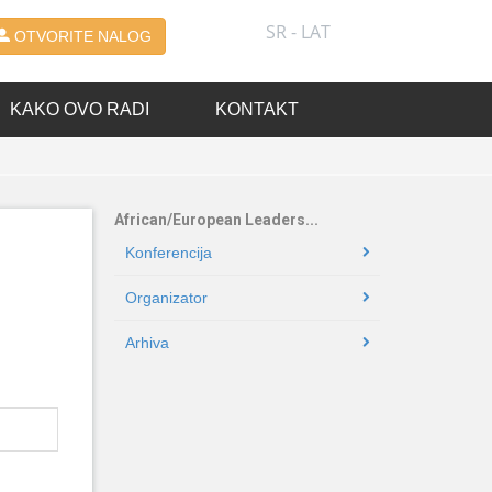
SR - LAT
OTVORITE NALOG
KAKO OVO RADI
KONTAKT
African/European Leaders...
Konferencija
Organizator
Arhiva