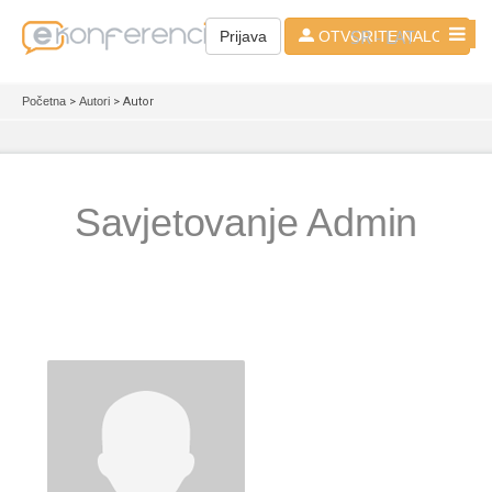
SR - LAT
Prijava
OTVORITE NALOG
Početna
>
Autori
> Autor
Savjetovanje Admin