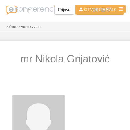
SR - LAT
Prijava
OTVORITE NALOG
Početna
>
Autori
> Autor
mr Nikola Gnjatović