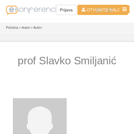
SR - LAT
Prijava
OTVORITE NALOG
Početna
>
Autori
> Autor
prof Slavko Smiljanić