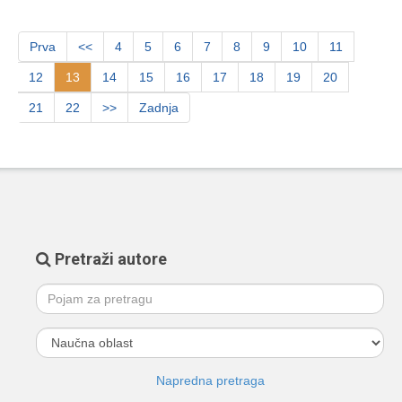
Prva
<<
4
5
6
7
8
9
10
11
12
13
14
15
16
17
18
19
20
21
22
>>
Zadnja
Pretraži autore
Napredna pretraga