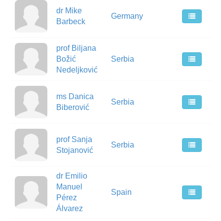
dr Mike
Germany
Barbeck
prof Biljana
Božić
Serbia
Nedeljković
ms Danica
Serbia
Biberović
prof Sanja
Serbia
Stojanović
dr Emilio
Manuel
Spain
Pérez
Álvarez