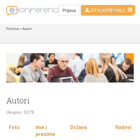
SR - LAT
Prijava
OTVORITE NALOG
Početna
> Autori
Autori
Ukupno: 5179
Foto
Ime i
Država
Radovi
prezime