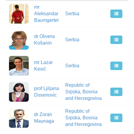
mr
Aleksandar
Serbia
Baumgertel
dr Olivera
Serbia
Košanin
mr Lazar
Serbia
Kesić
Republic of
prof Ljiljana
Srpska, Bosnia
Dosenovic
and Herzegovina
Republic of
dr Zoran
Srpska, Bosnia
Maunaga
and Herzegovina