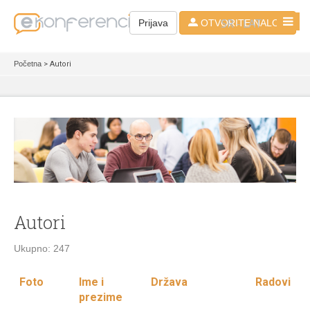
SR - LAT
Prijava
OTVORITE NALOG
Početna
> Autori
Autori
Ukupno: 247
Foto
Ime i
Država
Radovi
prezime