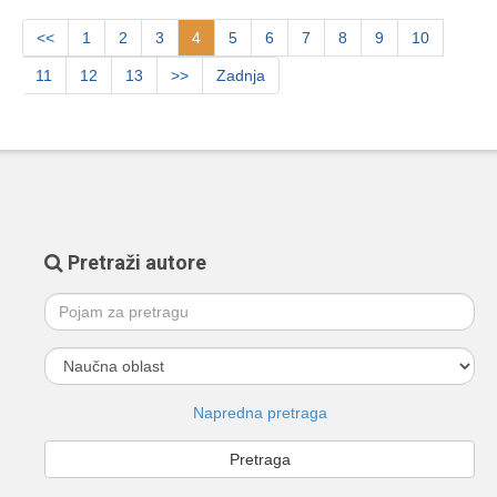
<<
1
2
3
4
5
6
7
8
9
10
11
12
13
>>
Zadnja
Pretraži autore
Napredna pretraga