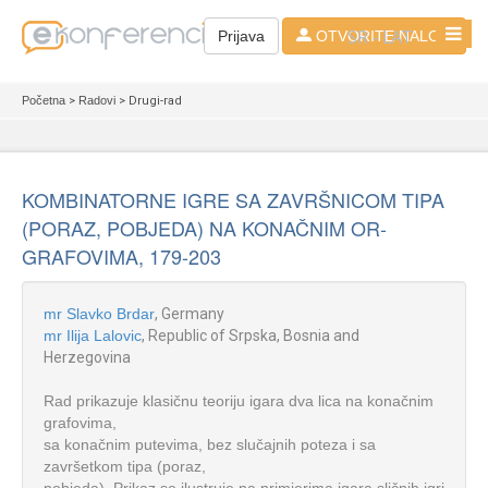
SR - LAT
Prijava
OTVORITE NALOG
Početna
>
Radovi
> Drugi-rad
KOMBINATORNE IGRE SA ZAVRŠNICOM TIPA
(PORAZ, POBJEDA) NA KONAČNIM OR-
GRAFOVIMA, 179-203
mr Slavko Brdar
, Germany
mr Ilija Lalovic
, Republic of Srpska, Bosnia and
Herzegovina
Rad prikazuje klasičnu teoriju igara dva lica na konačnim
grafovima,
sa konačnim putevima, bez slučajnih poteza i sa
završetkom tipa (poraz,