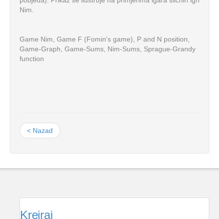
pobjeda). Prikaz se ilustruje na primjerima igara sličnih igri
Nim.
Game Nim, Game F (Fomin's game), P and N position,
Game-Graph, Game-Sums, Nim-Sums, Sprague-Grandy
function
< Nazad
Kreiraj