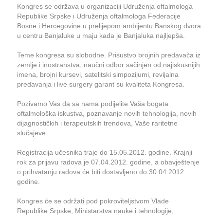
Kongres se održava u organizaciji Udruženja oftalmologa
Republike Srpske i Udruženja oftalmologa Federacije
Bosne i Hercegovine u prelijepom ambijentu Banskog dvora
u centru Banjaluke u maju kada je Banjaluka najljepša.
Teme kongresa su slobodne. Prisustvo brojnih predavača iz
zemlje i inostranstva, naučni odbor sačinjen od najiskusnijih
imena, brojni kursevi, satelitski simpozijumi, revijalna
predavanja i live surgery garant su kvaliteta Kongresa.
Pozivamo Vas da sa nama podijelite Vaša bogata
oftalmološka iskustva, poznavanje novih tehnologija, novih
dijagnostičkih i terapeutskih trendova, Vaše raritetne
slučajeve.
Registracija učesnika traje do 15.05.2012. godine. Krajnji
rok za prijavu radova je 07.04.2012. godine, a obavještenje
o prihvatanju radova će biti dostavljeno do 30.04.2012.
godine.
Kongres će se održati pod pokroviteljstvom Vlade
Republike Srpske, Ministarstva nauke i tehnologije,