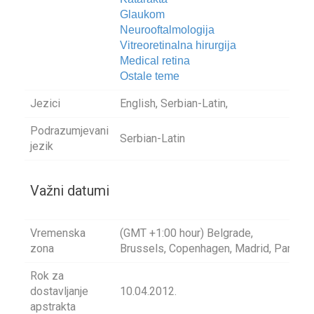
Glaukom
Neurooftalmologija
Vitreoretinalna hirurgija
Medical retina
Ostale teme
Jezici
English, Serbian-Latin,
Podrazumjevani
Serbian-Latin
jezik
Važni datumi
Vremenska
(GMT +1:00 hour) Belgrade,
zona
Brussels, Copenhagen, Madrid, Paris
Rok za
dostavljanje
10.04.2012.
apstrakta