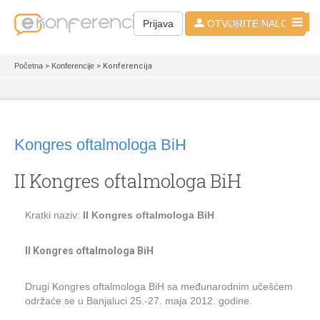
SR - LAT
Prijava
OTVORITE NALOG
Početna
>
Konferencije
> Konferencija
Kongres oftalmologa BiH
II Kongres oftalmologa BiH
Kratki naziv:
II Kongres oftalmologa BiH
II Kongres oftalmologa BiH
Drugi Kongres oftalmologa BiH sa međunarodnim učešćem
održaće se u Banjaluci 25.-27. maja 2012. godine.