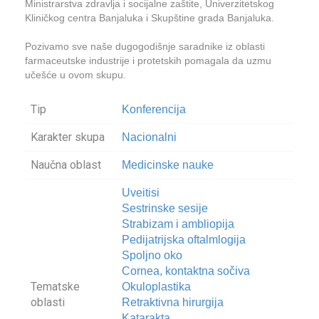
Ministrarstva zdravlja i socijalne zaštite, Univerzitetskog
Kliničkog centra Banjaluka i Skupštine grada Banjaluka.
Pozivamo sve naše dugogodišnje saradnike iz oblasti
farmaceutske industrije i protetskih pomagala da uzmu
učešće u ovom skupu.
Tip
Konferencija
Karakter skupa
Nacionalni
Naučna oblast
Medicinske nauke
Uveitisi
Sestrinske sesije
Strabizam i ambliopija
Pedijatrijska oftalmlogija
Spoljno oko
Cornea, kontaktna sočiva
Tematske
Okuloplastika
oblasti
Retraktivna hirurgija
Katarakta