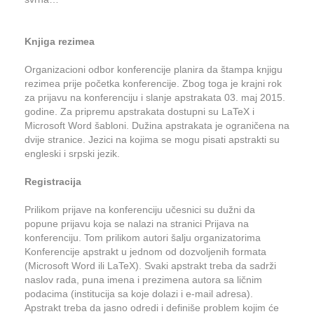
Knjiga rezimea
Organizacioni odbor konferencije planira da štampa knjigu
rezimea prije početka konferencije. Zbog toga je krajni rok
za prijavu na konferenciju i slanje apstrakata 03. maj 2015.
godine. Za pripremu apstrakata dostupni su LaTeX i
Microsoft Word šabloni. Dužina apstrakata je ograničena na
dvije stranice. Jezici na kojima se mogu pisati apstrakti su
engleski i srpski jezik.
Registracija
Prilikom prijave na konferenciju učesnici su dužni da
popune prijavu koja se nalazi na stranici Prijava na
konferenciju. Tom prilikom autori šalju organizatorima
Konferencije apstrakt u jednom od dozvoljenih formata
(Microsoft Word ili LaTeX). Svaki apstrakt treba da sadrži
naslov rada, puna imena i prezimena autora sa ličnim
podacima (institucija sa koje dolazi i e-mail adresa).
Apstrakt treba da jasno odredi i definiše problem kojim će