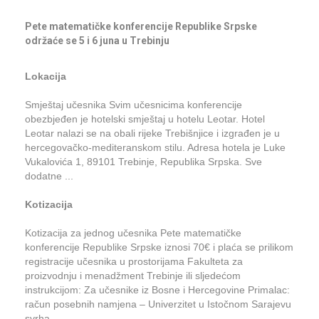
Pete matematičke konferencije Republike Srpske
održaće se 5 i 6 juna u Trebinju
Lokacija
Smještaj učesnika Svim učesnicima konferencije
obezbjeđen je hotelski smještaj u hotelu Leotar. Hotel
Leotar nalazi se na obali rijeke Trebišnjice i izgrađen je u
hercegovačko-mediteranskom stilu. Adresa hotela je Luke
Vukalovića 1, 89101 Trebinje, Republika Srpska. Sve
dodatne ...
Kotizacija
Kotizacija za jednog učesnika Pete matematičke
konferencije Republike Srpske iznosi 70€ i plaća se prilikom
registracije učesnika u prostorijama Fakulteta za
proizvodnju i menadžment Trebinje ili sljedećom
instrukcijom: Za učesnike iz Bosne i Hercegovine Primalac:
račun posebnih namjena – Univerzitet u Istočnom Sarajevu
svrha…