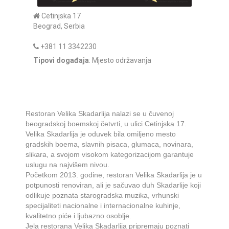
Cetinjska 17
Beograd, Serbia
+381 11 3342230
Tipovi događaja
: Mjesto održavanja
Restoran Velika Skadarlija
nalazi se u čuvenoj
beogradskoj boemskoj četvrti, u ulici Cetinjska 17.
Velika Skadarlija je oduvek bila omiljeno mesto
gradskih boema, slavnih pisaca, glumaca, novinara,
slikara, a svojom visokom kategorizacijom garantuje
uslugu na najvišem nivou.
Početkom 2013. godine, restoran Velika Skadarlija je u
potpunosti renoviran, ali je sačuvao duh Skadarlije koji
odlikuje poznata starogradska muzika, vrhunski
specijaliteti nacionalne i internacionalne kuhinje,
kvalitetno piće i ljubazno osoblje.
Jela restorana Velika Skadarlija pripremaju poznati