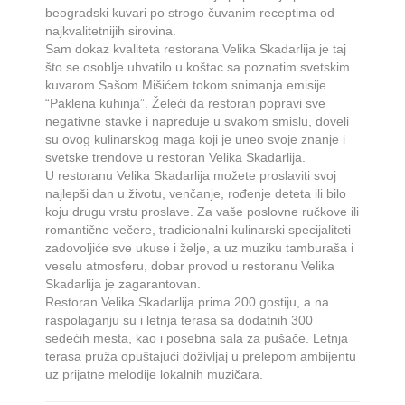
beogradski kuvari po strogo čuvanim receptima od
najkvalitetnijih sirovina.
Sam dokaz kvaliteta restorana Velika Skadarlija je taj
što se osoblje uhvatilo u koštac sa poznatim svetskim
kuvarom Sašom Mišićem tokom snimanja emisije
“Paklena kuhinja”. Želeći da restoran popravi sve
negativne stavke i napreduje u svakom smislu, doveli
su ovog kulinarskog maga koji je uneo svoje znanje i
svetske trendove u restoran Velika Skadarlija.
U restoranu Velika Skadarlija možete proslaviti svoj
najlepši dan u životu, venčanje, rođenje deteta ili bilo
koju drugu vrstu proslave. Za vaše poslovne ručkove ili
romantične večere, tradicionalni kulinarski specijaliteti
zadovoljiće sve ukuse i želje, a uz muziku tamburaša i
veselu atmosferu, dobar provod u restoranu Velika
Skadarlija je zagarantovan.
Restoran Velika Skadarlija prima 200 gostiju, a na
raspolaganju su i letnja terasa sa dodatnih 300
sedećih mesta, kao i posebna sala za pušače. Letnja
terasa pruža opuštajući doživljaj u prelepom ambijentu
uz prijatne melodije lokalnih muzičara.