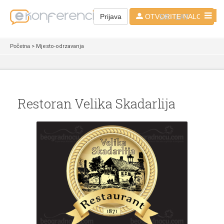
SR - LAT
Prijava
OTVORITE NALOG
Početna
> Mjesto-odrzavanja
Restoran Velika Skadarlija