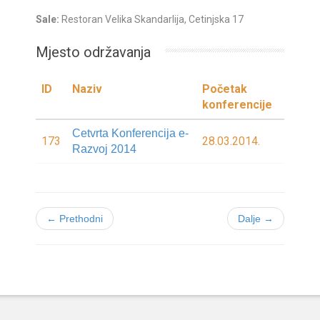
Sale:
Restoran Velika Skandarlija, Cetinjska 17
Mjesto održavanja
ID
Naziv
Početak
konferencije
Cetvrta Konferencija e-
173
28.03.2014.
Razvoj 2014
← Prethodni
Dalje →