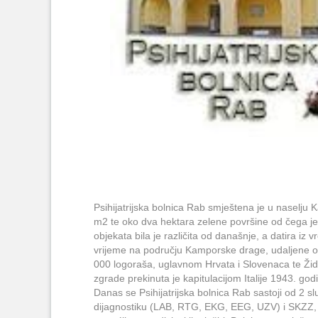
Psihijatrijska bolnica Rab smještena je u nasel
m2 te oko dva hektara zelene površine od čega je 
objekata bila je različita od današnje, a datira iz v
vrijeme na području Kamporske drage, udaljene ok
000 logoraša, uglavnom Hrvata i Slovenaca te Žid
zgrade prekinuta je kapitulacijom Italije 1943. godi
Danas se Psihijatrijska bolnica Rab sastoji od 2 
dijagnostiku (LAB, RTG, EKG, EEG, UZV) i SKZZ, Od