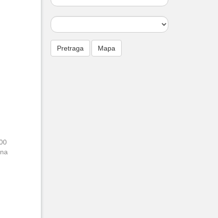
000
ena