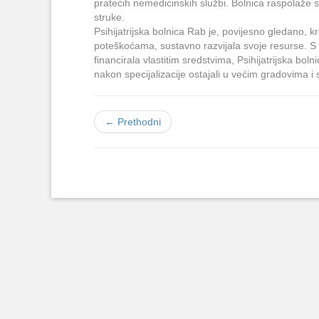
pratećih nemedicinskih službi. Bolnica raspolaže s
struke.
Psihijatrijska bolnica Rab je, povijesno gledano, k
poteškoćama, sustavno razvijala svoje resurse. S ob
financirala vlastitim sredstvima, Psihijatrijska bo
nakon specijalizacije ostajali u većim gradovima i 
← Prethodni