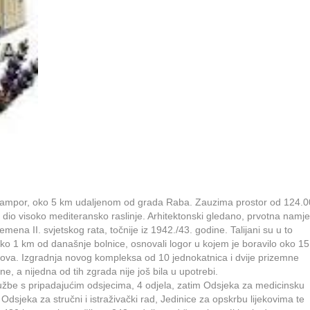
ju Kampor, oko 5 km udaljenom od grada Raba. Zauzima prostor od 124.
dio visoko mediteransko raslinje. Arhitektonski gledano, prvotna namj
remena II. svjetskog rata, točnije iz 1942./43. godine. Talijani su u to
o 1 km od današnje bolnice, osnovali logor u kojem je boravilo oko 15
ova. Izgradnja novog kompleksa od 10 jednokatnica i dvije prizemne
ne, a nijedna od tih zgrada nije još bila u upotrebi.
službe s pripadajućim odsjecima, 4 odjela, zatim Odsjeka za medicinsku
sjeka za stručni i istraživački rad, Jedinice za opskrbu lijekovima te