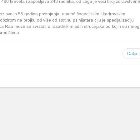
 480 kreveta i zapošljava 243 radnika, od čega je veći broj zdravstvene
roz svojih 55 godina postojanja, unatoč financijskim i kadrovskim
zirom na brojku od više od stotinu psihijatara čiju je specijalizaciju
lnica Rab može se svrstati u rasadnik mladih stručnjaka od kojih su mnog
središtima.
Dalje