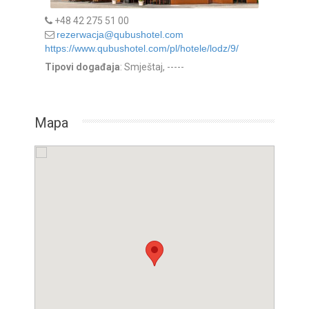
+48 42 275 51 00
rezerwacja@qubushotel.com
https://www.qubushotel.com/pl/hotele/lodz/9/
Tipovi događaja
: Smještaj, -----
Mapa