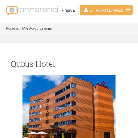
SR - LAT
Prijava
OTVORITE NALOG
Početna
> Mjesto-odrzavanja
Qubus Hotel