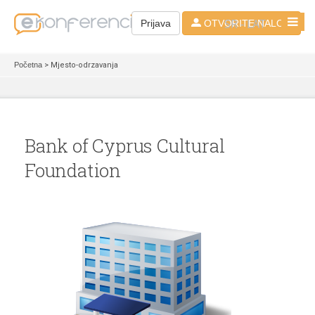
SR - LAT
Prijava
OTVORITE NALOG
Početna
> Mjesto-odrzavanja
Bank of Cyprus Cultural
Foundation