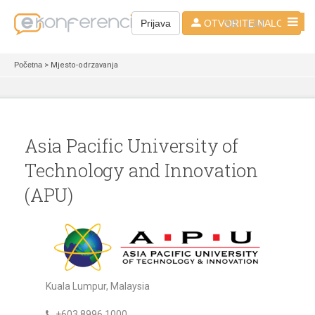
SR - LAT
Prijava
OTVORITE NALOG
Početna
> Mjesto-odrzavanja
Asia Pacific University of
Technology and Innovation
(APU)
Kuala Lumpur, Malaysia
+603 8996 1000