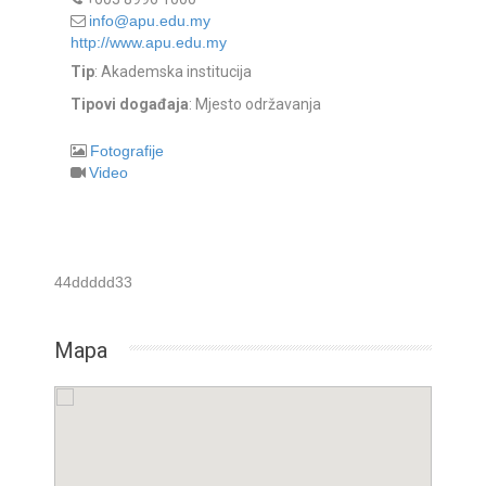
info@apu.edu.my
http://www.apu.edu.my
Tip
: Akademska institucija
Tipovi događaja
: Mjesto održavanja
Fotografije
Video
44ddddd33
Mapa