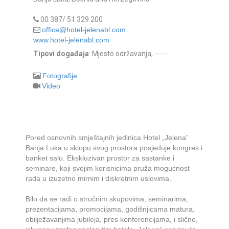
00 387/ 51 329 200
office@hotel-jelenabl.com
www.hotel-jelenabl.com
Tipovi događaja
: Mjesto održavanja, -----
Fotografije
Video
Pored osnovnih smještajnih jedinica Hotel „Jelena”
Banja Luka u sklopu svog prostora posjeduje kongres i
banket salu. Ekskluzivan prostor za sastanke i
seminare, koji svojim korisnicima pruža mogućnost
rada u izuzetno mirnim i diskretnim uslovima.
Bilo da se radi o stručnim skupovima, seminarima,
prezentacijama, promocijama, godišnjicama matura,
obilježavanjima jubileja, pres konferencijama, i slično,