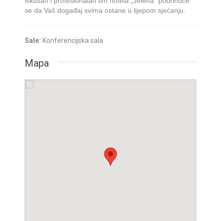
iskusan i profesionalan tim hotela „Jelena” pobrinuće
se da Vaš događaj svima ostane u lijepom sjećanju.
Sale:
Konferencijska sala
Mapa