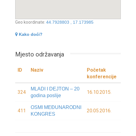
Geo koordinate:
44.7928803 , 17.173985
Kako doći?
Mjesto održavanja
ID
Naziv
Početak
konferencije
MLADI I DEJTON – 20
324
16.10.2015.
godina poslije
OSMI MEĐUNARODNI
411
20.05.2016.
KONGRES