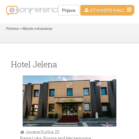
SR - LAT
Prijava
OTVORITE NALOG
Početna
> Mjesto-odrzavanja
Hotel Jelena
Jovana Dučića 25
Banja Luka, Bosnia and Herzegovina