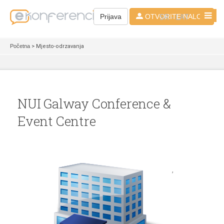
SR - LAT
Prijava
OTVORITE NALOG
Početna
> Mjesto-odrzavanja
NUI Galway Conference &
Event Centre
,