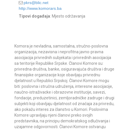
pkrs@blic.net
http://www.komorars.ba
Tipovi događaja
: Mjesto održavanja
Komora je nevladina, samostalna, stručno-poslovna
organizacija, nezavisna i neprofitna javno-pravna
asocijacija privrednih subjekata i privrednih asocijacija
sa teritorije Republike Srpske. Članovi Komore su:
privredna društva, banke, osiguravajuća društva i druge
finansijske organizacije koje obavljaju privrednu
djelatnost u Republici Srpskoj. Članovi Komore mogu
biti: poslovna i stručna udruženja, interesne asocijacije,
naučno-istraživacke i obrazovne institucije, savezi,
fondacije, preduzetinici, zemljoradničke zadruge i drugi
subjekti koji obavljaju djelatnost od značaja za privredu,
ako pokažu interes za članstvo u Komori. Poslovima
Komore upravljaju njeni članovi preko svojih
predstavnika, na principu demokratskog odlučivanja i
uzajamne odgovornosti. Članovi Komore ostvaruju