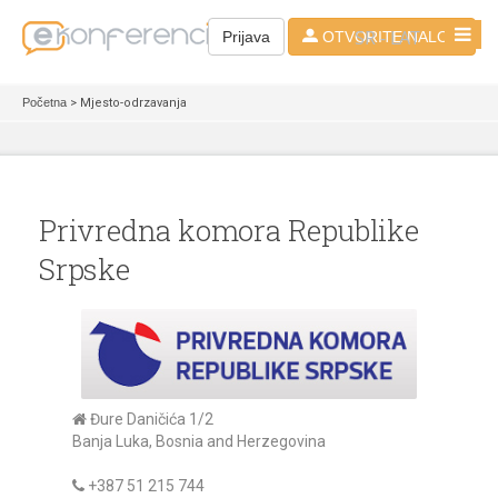
SR - LAT
Prijava
OTVORITE NALOG
Početna
> Mjesto-odrzavanja
Privredna komora Republike
Srpske
Đure Daničića 1/2
Banja Luka, Bosnia and Herzegovina
+387 51 215 744