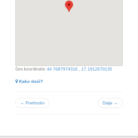
Geo koordinate:
44.7687974316 , 17.1912670135
Kako doći?
← Prethodni
Dalje →