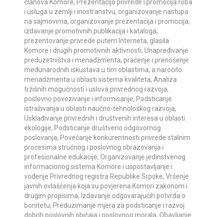
članova Komore, Prezentacija privrede i promocija roba
i usluga u zemlji i inostranstvu, organizovanje nastupa
na sajmovima, organizovanje prezentacija i promocija,
izdavanje promotivnih publikacija i kataloga,
prezentovanje privrede putem Interneta, glasila
Komore i drugih promotivnih aktivnosti, Unapređivanje
preduzetništva i menadžmenta, praćenje i prenošenje
međunarodnih iskustava u tim oblastima, a naročito
menadžmenta u oblasti sistema kvaliteta, Analiza
tržišnih mogućnosti i uslova privrednog razvoja,
poslovno povezivanje i informisanje, Podsticanje
istraživanja u oblasti naučno-tehnološkog razvoja,
Usklađivanje privrednih i društvenih interesa u oblasti
ekologije, Podsticanje društveno odgovornog
poslovanja, Povećanje konkurentnosti privrede stalnim
procesima stručnog i poslovnog obrazovanja i
profesionalne edukacije, Organizovanje jedinstvenog
informacionog sistema Komore i uspostavljanje i
vođenje Privrednog registra Republike Srpske, Vršenje
javnih ovlašćenja koja su povjerena Komori zakonom i
drugim propisima, Izdavanje odgovarajućih potvrda o
bonitetu, Preduzimanje mjera za podsticanje i razvoj
dobrih poslovnih običaja i poslovnog morala, Obavljanje