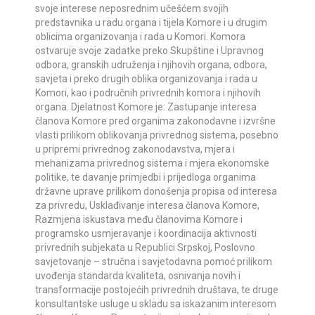
svoje interese neposrednim učešćem svojih
predstavnika u radu organa i tijela Komore i u drugim
oblicima organizovanja i rada u Komori. Komora
ostvaruje svoje zadatke preko Skupštine i Upravnog
odbora, granskih udruženja i njihovih organa, odbora,
savjeta i preko drugih oblika organizovanja i rada u
Komori, kao i područnih privrednih komora i njihovih
organa. Djelatnost Komore je: Zastupanje interesa
članova Komore pred organima zakonodavne i izvršne
vlasti prilikom oblikovanja privrednog sistema, posebno
u pripremi privrednog zakonodavstva, mjera i
mehanizama privrednog sistema i mjera ekonomske
politike, te davanje primjedbi i prijedloga organima
državne uprave prilikom donošenja propisa od interesa
za privredu, Usklađivanje interesa članova Komore,
Razmjena iskustava među članovima Komore i
programsko usmjeravanje i koordinacija aktivnosti
privrednih subjekata u Republici Srpskoj, Poslovno
savjetovanje – stručna i savjetodavna pomoć prilikom
uvođenja standarda kvaliteta, osnivanja novih i
transformacije postojećih privrednih društava, te druge
konsultantske usluge u skladu sa iskazanim interesom