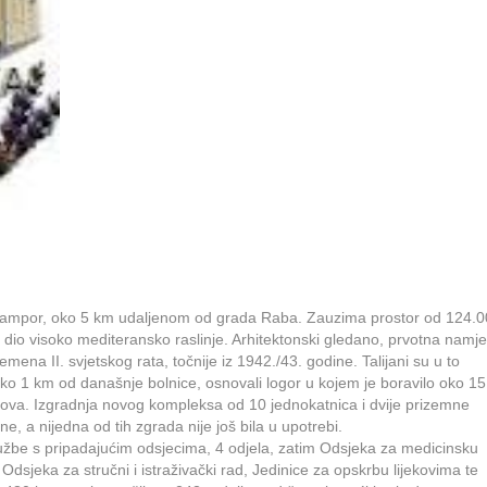
ju Kampor, oko 5 km udaljenom od grada Raba. Zauzima prostor od 124.
dio visoko mediteransko raslinje. Arhitektonski gledano, prvotna namj
remena II. svjetskog rata, točnije iz 1942./43. godine. Talijani su u to
o 1 km od današnje bolnice, osnovali logor u kojem je boravilo oko 15
ova. Izgradnja novog kompleksa od 10 jednokatnica i dvije prizemne
ne, a nijedna od tih zgrada nije još bila u upotrebi.
službe s pripadajućim odsjecima, 4 odjela, zatim Odsjeka za medicinsku
sjeka za stručni i istraživački rad, Jedinice za opskrbu lijekovima te