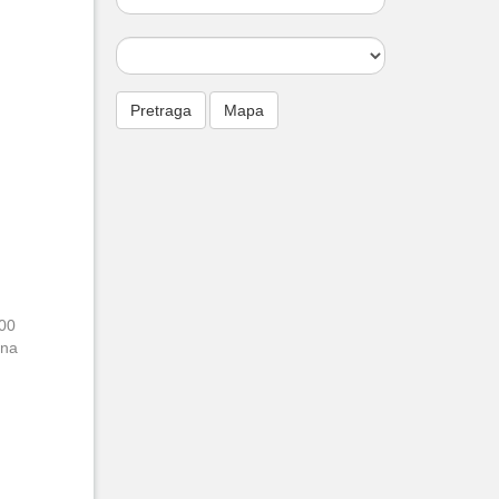
000
ena