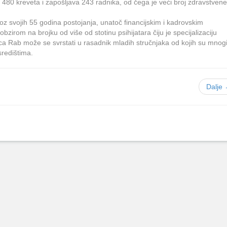
 480 kreveta i zapošljava 243 radnika, od čega je veći broj zdravstvene
roz svojih 55 godina postojanja, unatoč financijskim i kadrovskim
zirom na brojku od više od stotinu psihijatara čiju je specijalizaciju
lnica Rab može se svrstati u rasadnik mladih stručnjaka od kojih su mnog
središtima.
Dalje