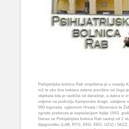
Psihijatrijska bolnica Rab smještena je u nasel
m2 te oko dva hektara zelene površine od čega je 
objekata bila je različita od današnje, a datira iz v
vrijeme na području Kamporske drage, udaljene ok
000 logoraša, uglavnom Hrvata i Slovenaca te Žid
zgrade prekinuta je kapitulacijom Italije 1943. godi
Danas se Psihijatrijska bolnica Rab sastoji od 2 
dijagnostiku (LAB, RTG, EKG, EEG, UZV) i SKZZ, Od