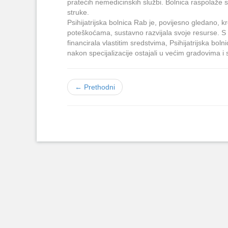
pratećih nemedicinskih službi. Bolnica raspolaže s
struke.
Psihijatrijska bolnica Rab je, povijesno gledano, k
poteškoćama, sustavno razvijala svoje resurse. S ob
financirala vlastitim sredstvima, Psihijatrijska bo
nakon specijalizacije ostajali u većim gradovima i 
← Prethodni