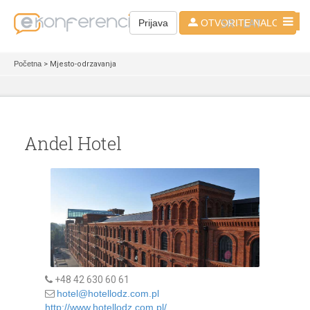
SR - LAT
Prijava
OTVORITE NALOG
Početna
> Mjesto-odrzavanja
Andel Hotel
+48 42 630 60 61
hotel@hotellodz.com.pl
http://www.hotellodz.com.pl/