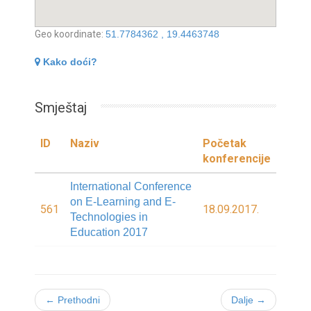
Geo koordinate:
51.7784362 , 19.4463748
Kako doći?
Smještaj
ID
Naziv
Početak
konferencije
International Conference
on E-Learning and E-
561
18.09.2017.
Technologies in
Education 2017
← Prethodni
Dalje →