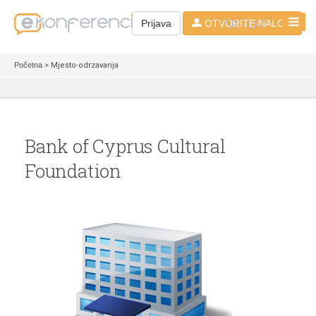
SR - LAT
Prijava
OTVORITE NALOG
Početna
> Mjesto-odrzavanja
Bank of Cyprus Cultural
Foundation