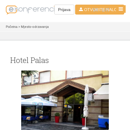
SR - LAT
Prijava
OTVORITE NALOG
Početna
> Mjesto-odrzavanja
Hotel Palas