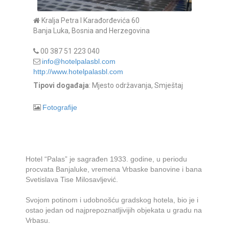
Kralja Petra I Karađorđevića 60
Banja Luka, Bosnia and Herzegovina
00 387 51 223 040
info@hotelpalasbl.com
http://www.hotelpalasbl.com
Tipovi događaja
: Mjesto održavanja, Smještaj
Fotografije
Hotel “Palas” je sagrađen 1933. godine, u periodu
procvata Banjaluke, vremena Vrbaske banovine i bana
Svetislava Tise Milosavljević.
Svojom potinom i udobnošću gradskog hotela, bio je i
ostao jedan od najprepoznatljivijih objekata u gradu na
Vrbasu.