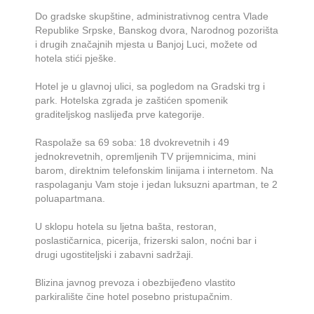
Do gradske skupštine, administrativnog centra Vlade
Republike Srpske, Banskog dvora, Narodnog pozorišta
i drugih značajnih mjesta u Banjoj Luci, možete od
hotela stići pješke.
Hotel je u glavnoj ulici, sa pogledom na Gradski trg i
park. Hotelska zgrada je zaštićen spomenik
graditeljskog naslijeđa prve kategorije.
Raspolaže sa 69 soba: 18 dvokrevetnih i 49
jednokrevetnih, opremljenih TV prijemnicima, mini
barom, direktnim telefonskim linijama i internetom. Na
raspolaganju Vam stoje i jedan luksuzni apartman, te 2
poluapartmana.
U sklopu hotela su ljetna bašta, restoran,
poslastičarnica, picerija, frizerski salon, noćni bar i
drugi ugostiteljski i zabavni sadržaji.
Blizina javnog prevoza i obezbijeđeno vlastito
parkiralište čine hotel posebno pristupačnim.