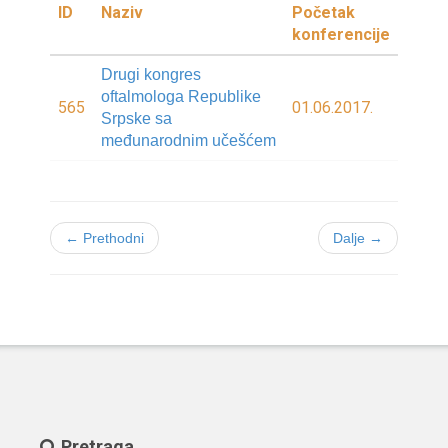
ID
Naziv
Početak
konferencije
Drugi kongres
oftalmologa Republike
565
01.06.2017.
Srpske sa
međunarodnim učešćem
← Prethodni
Dalje →
Pretraga