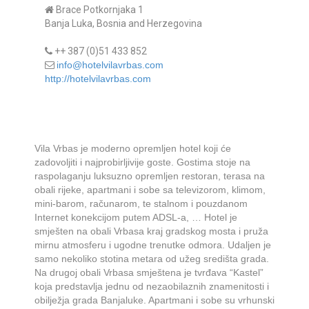
Brace Potkornjaka 1
Banja Luka, Bosnia and Herzegovina
++ 387 (0)51 433 852
info@hotelvilavrbas.com
http://hotelvilavrbas.com
Vila Vrbas je moderno opremljen hotel koji će
zadovoljiti i najprobirljivije goste. Gostima stoje na
raspolaganju luksuzno opremljen restoran, terasa na
obali rijeke, apartmani i sobe sa televizorom, klimom,
mini-barom, računarom, te stalnom i pouzdanom
Internet konekcijom putem ADSL-a, … Hotel je
smješten na obali Vrbasa kraj gradskog mosta i pruža
mirnu atmosferu i ugodne trenutke odmora. Udaljen je
samo nekoliko stotina metara od užeg središta grada.
Na drugoj obali Vrbasa smještena je tvrđava “Kastel”
koja predstavlja jednu od nezaobilaznih znamenitosti i
obilježja grada Banjaluke. Apartmani i sobe su vrhunski