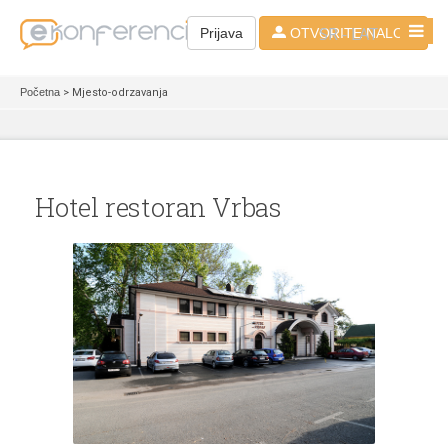
SR - LAT
Prijava
OTVORITE NALOG
Početna
> Mjesto-odrzavanja
Hotel restoran Vrbas