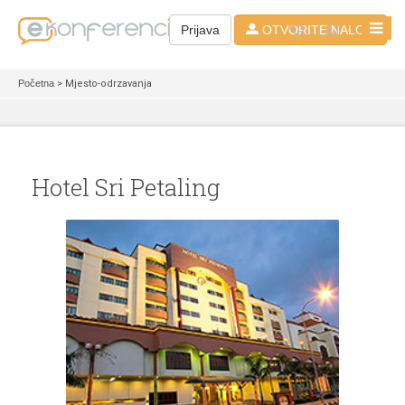
SR - LAT
Prijava
OTVORITE NALOG
Početna
> Mjesto-odrzavanja
Hotel Sri Petaling