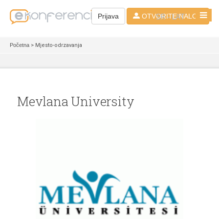
SR - LAT
Prijava
OTVORITE NALOG
Početna
> Mjesto-odrzavanja
Mevlana University