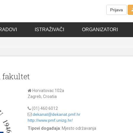
Prijava
RADOVI
ISTRAŽIVAČI
ORGANIZATORI
fakultet
Horvatovac 102a
Zagreb, Croatia
(01) 460 6012
dekanat@dekanat.pmf.hr
http://www.pmf.unizg.hr/
Tipovi događaja
: Mjesto održavanja