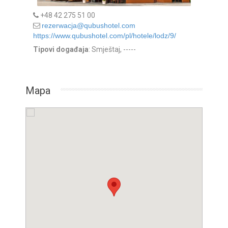
+48 42 275 51 00
rezerwacja@qubushotel.com
https://www.qubushotel.com/pl/hotele/lodz/9/
Tipovi događaja
: Smještaj, -----
Mapa