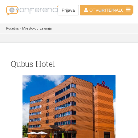
SR - LAT
Prijava
OTVORITE NALOG
Početna
> Mjesto-odrzavanja
Qubus Hotel