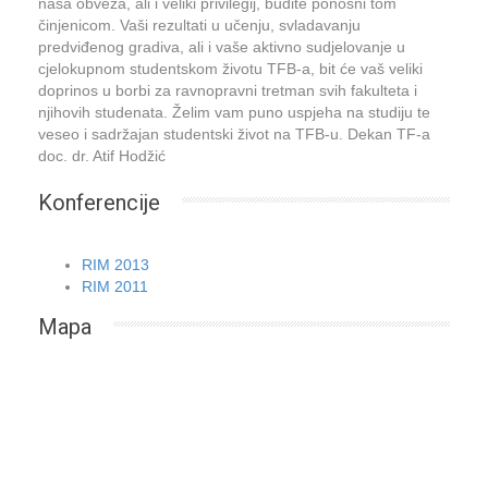
naša obveza, ali i veliki privilegij, budite ponosni tom
činjenicom. Vaši rezultati u učenju, svladavanju
predviđenog gradiva, ali i vaše aktivno sudjelovanje u
cjelokupnom studentskom životu TFB-a, bit će vaš veliki
doprinos u borbi za ravnopravni tretman svih fakulteta i
njihovih studenata. Želim vam puno uspjeha na studiju te
veseo i sadržajan studentski život na TFB-u. Dekan TF-a
doc. dr. Atif Hodžić
Konferencije
RIM 2013
RIM 2011
Mapa