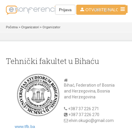
SR - LAT
Prijava
OTVORITE NALOG
Početna
>
Organizatori
> Organizator
Tehnički fakultet u Bihaću
Bihać, Federation of Bosnia
and Herzegovina, Bosnia
and Herzegovina
+387 37 226 271
+387 37 226 270
elvin.okugic@gmail.com
www.tfb.ba