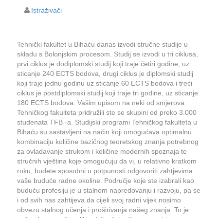
Istraživači
Tehnički fakultet u Bihaću danas izvodi stručne studije u
skladu s Bolonjskim procesom. Studij se izvodi u tri ciklusa,
prvi ciklus je dodiplomski studij koji traje četiri godine, uz
sticanje 240 ECTS bodova, drugi ciklus je diplomski studij
koji traje jednu godinu uz sticanje 60 ECTS bodova i treći
ciklus je postdiplomski studij koji traje tri godine, uz sticanje
180 ECTS bodova. Vašim upisom na neki od smjerova
Tehničkog fakulteta pridružili ste se skupini od preko 3.000
studenata TFB -a. Studijski programi Tehničkog fakulteta u
Bihaću su sastavljeni na način koji omogućava optimalnu
kombinaciju količine bazičnog teoretskog znanja potrebnog
za ovladavanje strukom i količine modernih spoznaja te
stručnih vještina koje omogućuju da vi, u relativno kratkom
roku, budete sposobni u potpunosti odgovoriti zahtjevima
vaše buduće radne okoline. Područje koje ste izabrali kao
buduću profesiju je u stalnom napredovanju i razvoju, pa se
i od svih nas zahtijeva da cijeli svoj radni vijek nosimo
obvezu stalnog učenja i proširivanja našeg znanja. To je