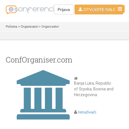
SR - LAT
Prijava
OTVORITE NALOG
Početna
>
Organizatori
> Organizator
ConfOrganiser.com
Banja Luka, Republic
of Srpska, Bosnia and
Herzegovina
Istraživači