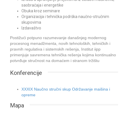
saobraćaja i energetike
Obuka kroz seminare
Organizacija i tehnička podrška naučno-stručnim
skupovima
Izdavaštvo
Postižući potpuno razumevanje današnjeg modernog
procesnog menadžmenta, novih tehnoloških, tehničkih i
pravnih regulativa i sistemskih rešenja, Institut iipp
primenjuje savremena tehnička rešenja kojima kontinualno
potvrđuje stručnost na domaćem i stranom tržištu
Konferencije
XXXIX Naučno stručni skup Održavanje maišina i
opreme
Mapa