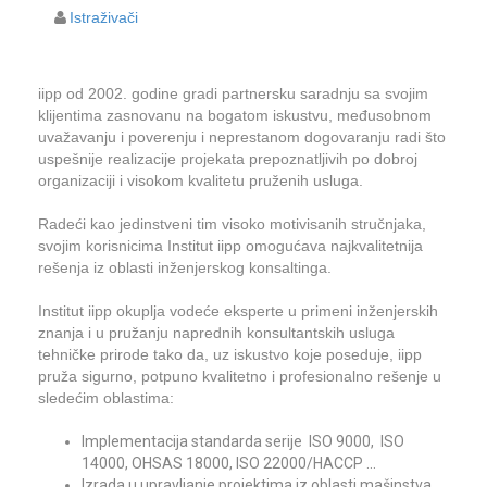
Istraživači
iipp od 2002. godine gradi partnersku saradnju sa svojim
klijentima zasnovanu na bogatom iskustvu, međusobnom
uvažavanju i poverenju i neprestanom dogovaranju radi što
uspešnije realizacije projekata prepoznatljivih po dobroj
organizaciji i visokom kvalitetu pruženih usluga.
Radeći kao jedinstveni tim visoko motivisanih stručnjaka,
svojim korisnicima Institut iipp omogućava najkvalitetnija
rešenja iz oblasti inženjerskog konsaltinga.
Institut iipp okuplja vodeće eksperte u primeni inženjerskih
znanja i u pružanju naprednih konsultantskih usluga
tehničke prirode tako da, uz iskustvo koje poseduje, iipp
pruža sigurno, potpuno kvalitetno i profesionalno rešenje u
sledećim oblastima:
Implementacija standarda serije ISO 9000, ISO
14000, OHSAS 18000, ISO 22000/HACCP ...
Izrada u upravljanje projektima iz oblasti mašinstva,