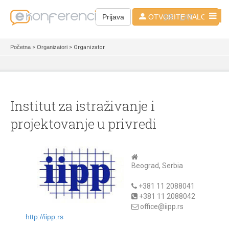
SR - LAT
Prijava
OTVORITE NALOG
Početna
>
Organizatori
> Organizator
Institut za istraživanje i
projektovanje u privredi
Beograd, Serbia
+381 11 2088041
+381 11 2088042
office@iipp.rs
http://iipp.rs