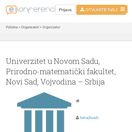
SR - LAT
Prijava
OTVORITE NALOG
Početna
>
Organizatori
> Organizator
Univerzitet u Novom Sadu,
Prirodno-matematički fakultet,
Novi Sad, Vojvodina – Srbija
Istraživači