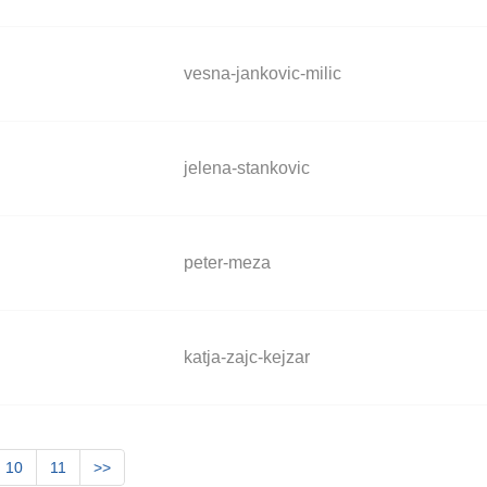
vesna-jankovic-milic
jelena-stankovic
peter-meza
katja-zajc-kejzar
10
11
>>