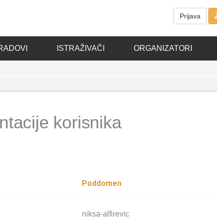
Prijava
RADOVI
ISTRAŽIVAČI
ORGANIZATORI
tacije korisnika
Poddomen
niksa-alfirevic