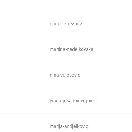
gjorgji-zhezhov
martina-nedelkovska
nina-vujosevic
ivana-josanov-vrgovic
marija-andjelkovic