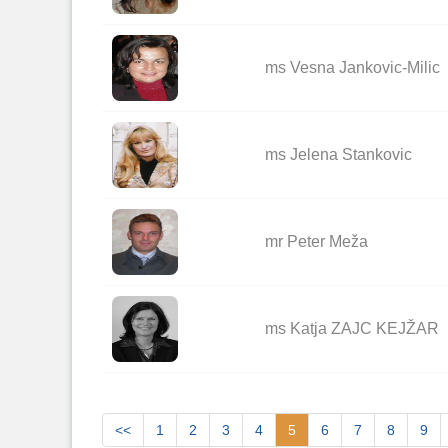
ms Vesna Jankovic-Milic
ms Jelena Stankovic
mr Peter Meža
ms Katja ZAJC KEJŽAR
<<
1
2
3
4
5
6
7
8
9