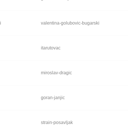
i
valentina-golubovic-bugarski
itarutovac
miroslav-dragic
goran-janjic
strain-posavljak