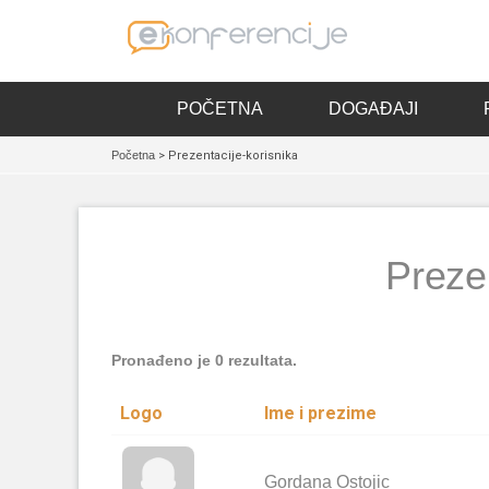
POČETNA
DOGAĐAJI
Početna
> Prezentacije-korisnika
Prezen
Pronađeno je 0 rezultata.
Logo
Ime i prezime
Gordana Ostojic