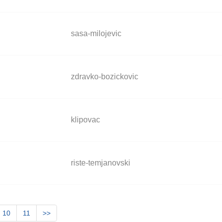
sasa-milojevic
zdravko-bozickovic
klipovac
riste-temjanovski
10
11
>>