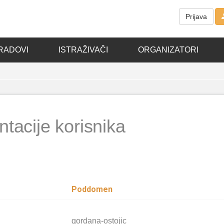
Prijava
RADOVI
ISTRAŽIVAČI
ORGANIZATORI
tacije korisnika
Poddomen
gordana-ostojic