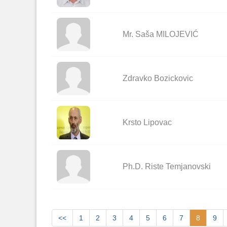
Mr. Saša MILOJEVIĆ
Zdravko Bozickovic
Krsto Lipovac
Ph.D. Riste Temjanovski
<<
1
2
3
4
5
6
7
8
9