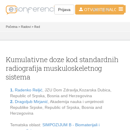
SR - LAT
Prijava
OTVORITE NALOG
Početna
>
Radovi
> Rad
Kumulativne doze kod standardnih
radiografija muskuloskeletnog
sistema
1.
Radenko Reljić
, JZU Dom Zdravlja,Kozarska Dubica,
Republic of Srpska, Bosnia and Herzegovina
2.
Dragoljub Mirjanić
, Akademija nauka i umjetnosti
Republike Srpske, Republic of Srpska, Bosnia and
Herzegovina
Tematska oblast:
SIMPOZIJUM B - Biomaterijali i