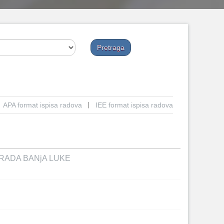
APA format ispisa radova
|
IEE format ispisa radova
RADA BANjA LUKE