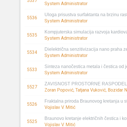
5537
System Administrator
Uloga prisustva surfaktanta na brzinu ra
5536
System Administrator
Kompjuterska simulacija razvoja kardiova
5535
System Administrator
Dielektrična senzitivizacija nano praha ze
5534
System Administrator
Sinteza nanočestica metala i čestica od 
5533
System Administrator
ZAVISNOST PROSTORNE RASPODELE
5527
Zoran Popović, Tatjana Vuković, Bozidar N
Fraktalna priroda Braunovog kretanja u st
5526
Vojislav V. Mitić
Braunovo kretanje električnih čestica i 
5525
Vojislav V. Mitić