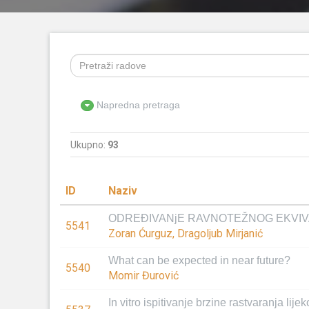
Napredna pretraga
Ukupno:
93
ID
Naziv
ODREĐIVANjE RAVNOTEŽNOG EKVIV
5541
Zoran Ćurguz, Dragoljub Mirjanić
What can be expected in near future?
5540
Momir Đurović
In vitro ispitivanje brzine rastvaranja li