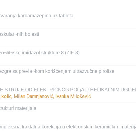
stvaranja karbamazepina uz tableta
skular¬nih bolesti
o¬lit¬ske imidazol strukture 8 (ZIF-8)
jezgra sa prevla¬kom korišćenjem ultrazvučne pirolize
 STRUJE OD ELEKTRIČNOG POLjA U HELIKALNIM UGLj
ikolic, Milan Damnjanović, Ivanka Milošević
rukturi materijala
kompleksna fraktalna korekcija u elektronskim keramičkim materi