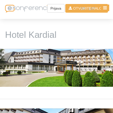
SR - LAT
Prijava
OTVORITE NALOG
Hotel Kardial