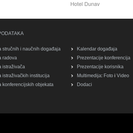
Hotel Dunav
PODATAKA
 stručnih i naučnih događaja
Kalendar događaja
 radova
Prezentacije konferencija
 istraživača
Prezentacije korisnika
istraživačkih institucija
Multimedija
:
Foto
i
Video
 konferencijskih objekata
Dodaci