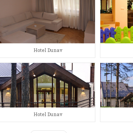
Hotel Dunav
Hotel Dunav