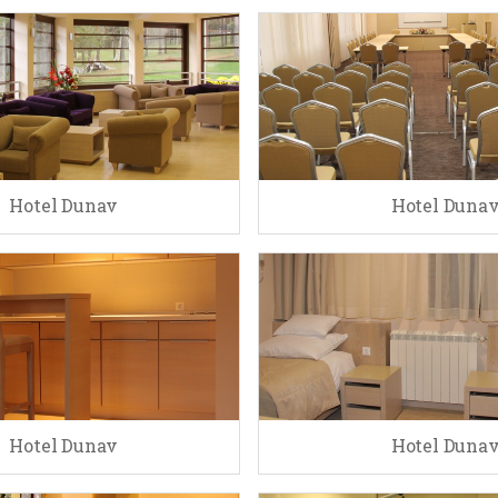
Hotel Dunav
Hotel Duna
Hotel Dunav
Hotel Duna