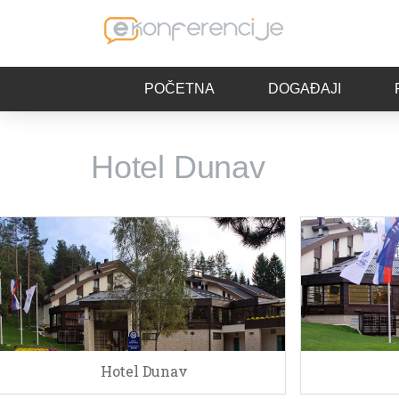
POČETNA
DOGAĐAJI
Hotel Dunav
Hotel Dunav