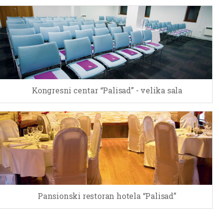
Kongresni centar “Palisad” - velika sala
Pansionski restoran hotela “Palisad”