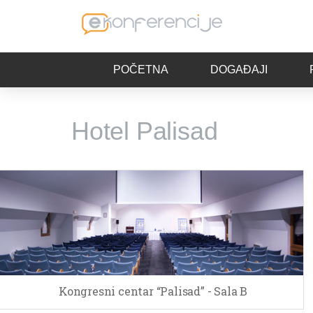
POČETNA
DOGAĐAJI
Hotel Palisad
Kongresni centar “Palisad” - Sala B