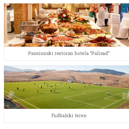
Pansionski restoran hotela “Palisad”
Fudbalski teren