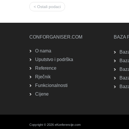
< Ostali podaci
CONFORGANISER.COM
BAZA 
O nama
Baza
Uputstvo i podrška
Baza
Reference
Baza
Rječnik
Baza 
Funkcionalnosti
Baza
Cijene
Copyright © 2026 eKonferencije.com