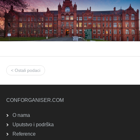
< Ostali podaci
CONFORGANISER.COM
O nama
Uputstvo i podrška
Reference