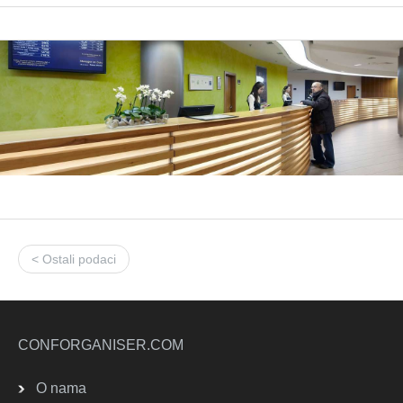
< Ostali podaci
CONFORGANISER.COM
O nama