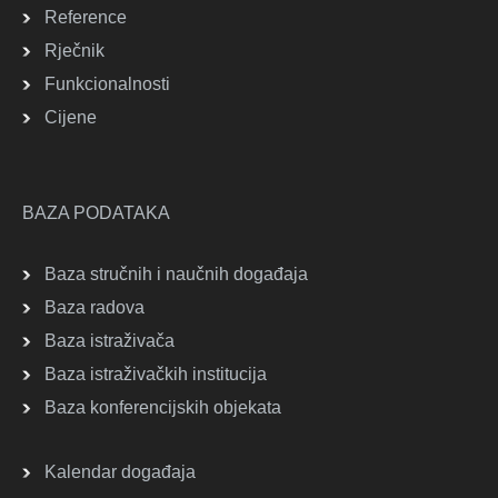
Reference
Rječnik
Funkcionalnosti
Cijene
BAZA PODATAKA
Baza stručnih i naučnih događaja
Baza radova
Baza istraživača
Baza istraživačkih institucija
Baza konferencijskih objekata
Kalendar događaja