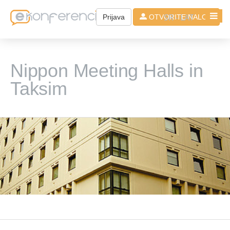
SR - LAT
Prijava
OTVORITE NALOG
Nippon Meeting Halls in
Taksim