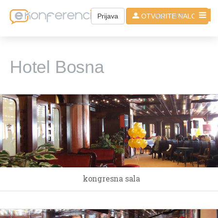
SR - LAT
Prijava
OTVORITE NALOG
Hotel Bosna
kongresna sala