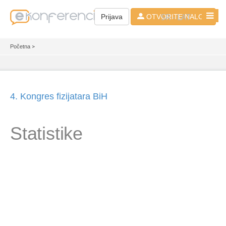
SR - LAT
Prijava
OTVORITE NALOG
Početna
>
4. Kongres fizijatara BiH
Statistike