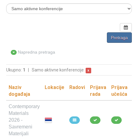
Napredna pretraga
Ukupno:
1
|
Samo aktivne konferencije
x
Naziv
Lokacije
Radovi
Prijava
Prijava
D
događaja
rada
učešća
Contemporary
Materials
10
2026 -
11
Savremeni
Materijali