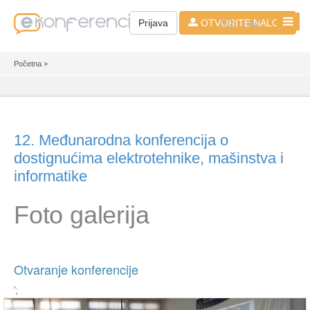
SR - LAT
Prijava
OTVORITE NALOG
Početna
>
12. Međunarodna konferencija o
dostignućima elektrotehnike, mašinstva i
informatike
Foto galerija
Otvaranje konferencije
';