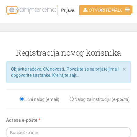
SR - LAT
Prijava
OTVORITE NALOG
Registracija novog korisnika
×
Objavite radove, CV, novosti,..Povežite se sa prijateljima i
dogovorite sastanke. Kreirajte sajt...
Lični nalog (email)
Nalog za instituciju (e-pošta)
Adresa e-pošte