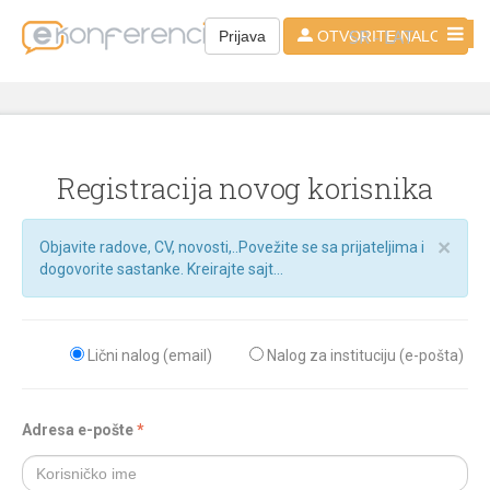
SR - LAT
Prijava
OTVORITE NALOG
Registracija novog korisnika
×
Objavite radove, CV, novosti,..Povežite se sa prijateljima i
dogovorite sastanke. Kreirajte sajt...
Lični nalog (email)
Nalog za instituciju (e-pošta)
Adresa e-pošte