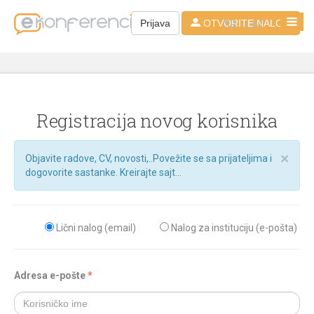
SR - LAT
Prijava
OTVORITE NALOG
Registracija novog korisnika
×
Objavite radove, CV, novosti,..Povežite se sa prijateljima i
dogovorite sastanke. Kreirajte sajt...
Lični nalog (email)
Nalog za instituciju (e-pošta)
Adresa e-pošte